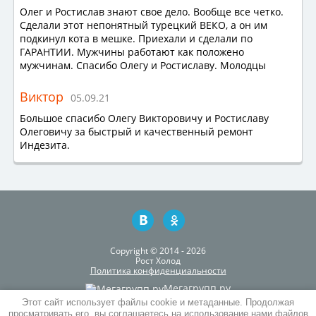
Олег и Ростислав знают свое дело. Вообще все четко.
Сделали этот непонятный турецкий ВЕКО, а он им
подкинул кота в мешке. Приехали и сделали по
ГАРАНТИИ. Мужчины работают как положено
мужчинам. Спасибо Олегу и Ростиславу. Молодцы
Виктор
05.09.21
Большое спасибо Олегу Викторовичу и Ростиславу
Олеговичу за быстрый и качественный ремонт
Индезита.
Copyright © 2014 - 2026
Рост Холод
Политика конфиденциальности
Мегагрупп.ру
Этот сайт использует файлы cookie и метаданные. Продолжая
+7 (499) 375-83-88
просматривать его, вы соглашаетесь на использование нами файлов