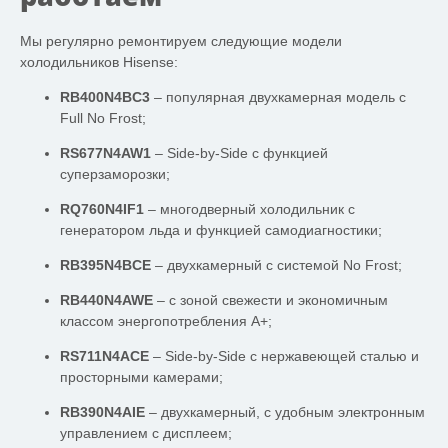
Мы регулярно ремонтируем следующие модели
холодильников Hisense:
RB400N4BC3
– популярная двухкамерная модель с
Full No Frost;
RS677N4AW1
– Side-by-Side с функцией
суперзаморозки;
RQ760N4IF1
– многодверный холодильник с
генератором льда и функцией самодиагностики;
RB395N4BCE
– двухкамерный с системой No Frost;
RB440N4AWE
– с зоной свежести и экономичным
классом энергопотребления A+;
RS711N4ACE
– Side-by-Side с нержавеющей сталью и
просторными камерами;
RB390N4AIE
– двухкамерный, с удобным электронным
управлением с дисплеем;